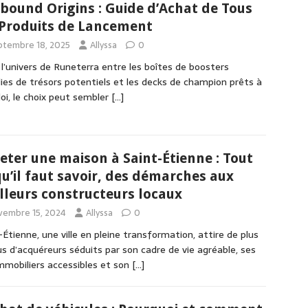
tbound Origins : Guide d’Achat de Tous
 Produits de Lancement
ptembre 18, 2025
Allyssa
0
l’univers de Runeterra entre les boîtes de boosters
ies de trésors potentiels et les decks de champion prêts à
loi, le choix peut sembler
[…]
eter une maison à Saint-Étienne : Tout
qu’il faut savoir, des démarches aux
lleurs constructeurs locaux
vembre 15, 2024
Allyssa
0
-Étienne, une ville en pleine transformation, attire de plus
us d’acquéreurs séduits par son cadre de vie agréable, ses
immobiliers accessibles et son
[…]