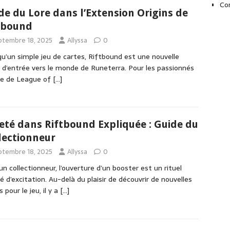
Co
de du Lore dans l’Extension Origins de
tbound
ptembre 18, 2025
Allyssa
0
qu’un simple jeu de cartes, Riftbound est une nouvelle
 d’entrée vers le monde de Runeterra. Pour les passionnés
re de League of
[…]
eté dans Riftbound Expliquée : Guide du
lectionneur
ptembre 18, 2025
Allyssa
0
un collectionneur, l’ouverture d’un booster est un rituel
é d’excitation. Au-delà du plaisir de découvrir de nouvelles
 pour le jeu, il y a
[…]