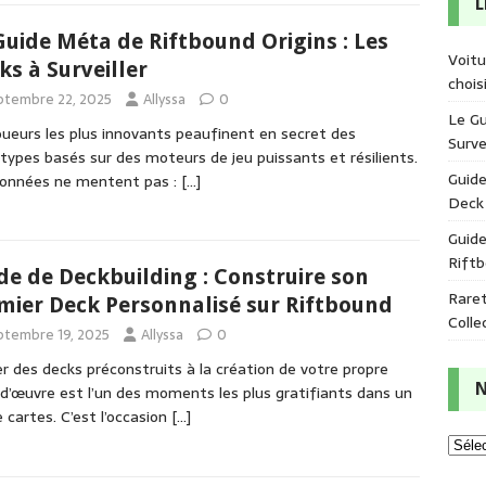
L
Guide Méta de Riftbound Origins : Les
Voitu
ks à Surveiller
chois
ptembre 22, 2025
Allyssa
0
Le Gu
oueurs les plus innovants peaufinent en secret des
Survei
types basés sur des moteurs de jeu puissants et résilients.
Guide
données ne mentent pas :
[…]
Deck 
Guide
Rift
de de Deckbuilding : Construire son
Raret
mier Deck Personnalisé sur Riftbound
Colle
ptembre 19, 2025
Allyssa
0
r des decks préconstruits à la création de votre propre
N
d’œuvre est l’un des moments les plus gratifiants dans un
e cartes. C’est l’occasion
[…]