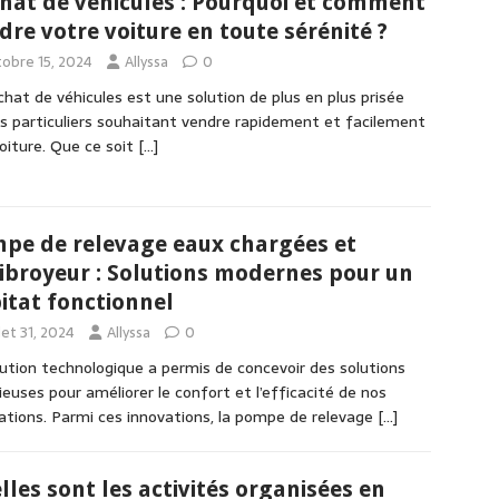
hat de véhicules : Pourquoi et comment
dre votre voiture en toute sérénité ?
tobre 15, 2024
Allyssa
0
chat de véhicules est une solution de plus en plus prisée
es particuliers souhaitant vendre rapidement et facilement
voiture. Que ce soit
[…]
pe de relevage eaux chargées et
ibroyeur : Solutions modernes pour un
itat fonctionnel
llet 31, 2024
Allyssa
0
lution technologique a permis de concevoir des solutions
ieuses pour améliorer le confort et l’efficacité de nos
ations. Parmi ces innovations, la pompe de relevage
[…]
lles sont les activités organisées en