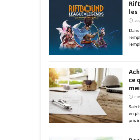
Rif
les
se
Dans 
rempl
l’emp
Ach
ce 
mei
no
Saint
en pl
prix 