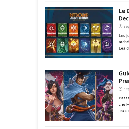
Le 
Dec
se
Les j
arché
Les 
Gui
Pre
se
Passe
chef-
jeu d