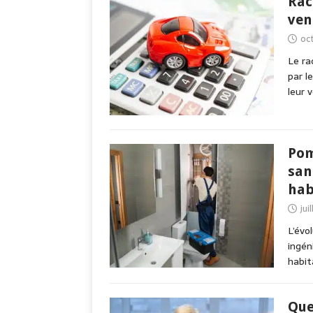
Rac
ven
oc
Le ra
par l
leur 
Pom
san
hab
jui
L’évo
ingén
habit
Que