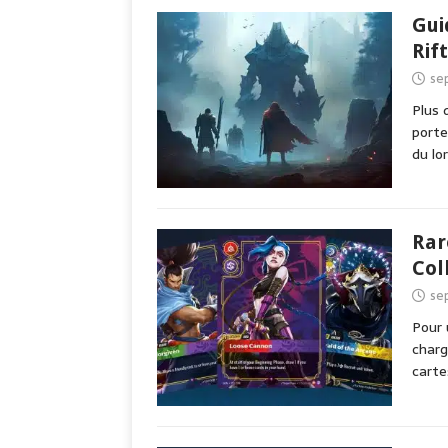
Gui
Rif
se
Plus 
porte
du lo
Rar
Col
se
Pour 
charg
cartes