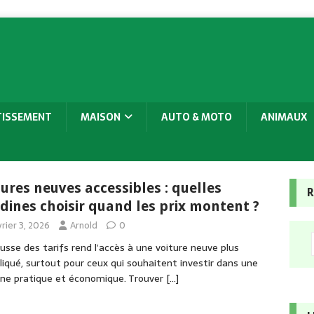
TISSEMENT
MAISON
AUTO & MOTO
ANIMAUX
tures neuves accessibles : quelles
R
adines choisir quand les prix montent ?
rier 3, 2026
Arnold
0
usse des tarifs rend l’accès à une voiture neuve plus
iqué, surtout pour ceux qui souhaitent investir dans une
ine pratique et économique. Trouver
[…]