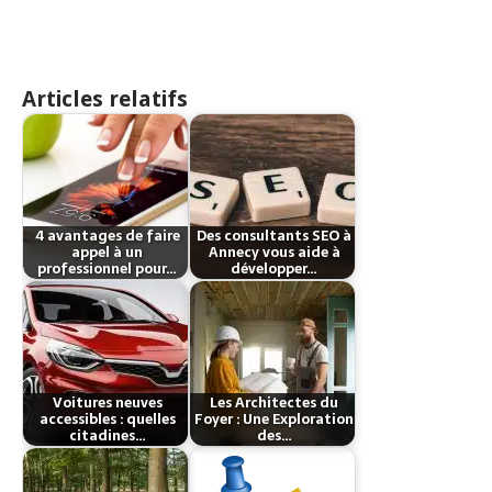
Articles relatifs
4 avantages de faire
Des consultants SEO à
appel à un
Annecy vous aide à
professionnel pour…
développer…
Voitures neuves
Les Architectes du
accessibles : quelles
Foyer : Une Exploration
citadines…
des…