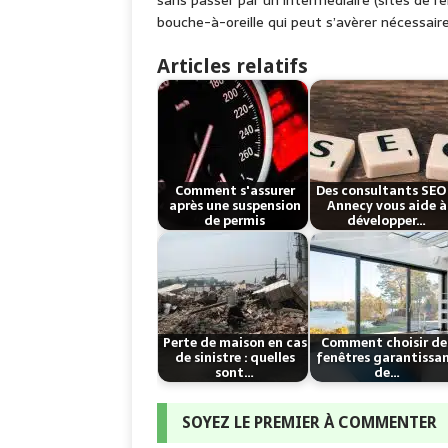
sans passer par un intermédiaire (sites de r
bouche-à-oreille qui peut s’avèrer nécessair
Articles relatifs
Comment s'assurer
Des consultants SEO
après une suspension
Annecy vous aide à
de permis
développer…
Perte de maison en cas
Comment choisir de
de sinistre : quelles
fenêtres garantissa
sont…
de…
SOYEZ LE PREMIER À COMMENTER