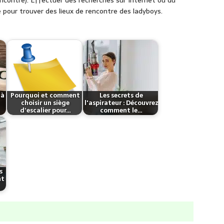
encontre). Effectuer des recherches sur Internet ou du
e pour trouver des lieux de rencontre des ladyboys.
 à
Pourquoi et comment
Les secrets de
choisir un siège
l'aspirateur : Découvrez
d’escalier pour…
comment le…
s
nt