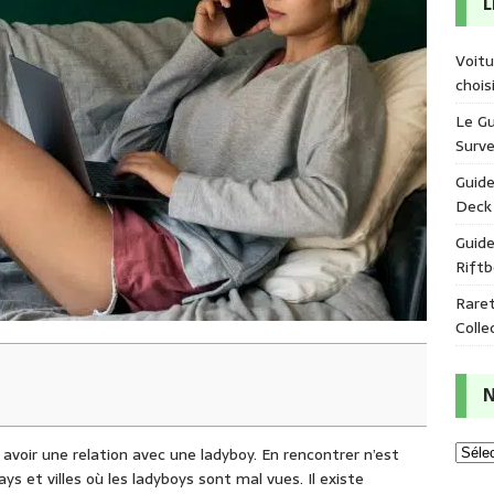
L
Voitu
chois
Le Gu
Survei
Guide
Deck 
Guide
Rift
Raret
Colle
N
avoir une relation avec une ladyboy. En rencontrer n’est
ys et villes où les ladyboys sont mal vues. Il existe